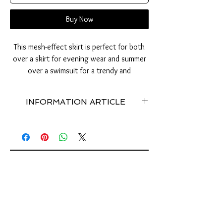
Buy Now
This mesh-effect skirt is perfect for both
over a skirt for evening wear and summer
over a swimsuit for a trendy and
responsible look.
INFORMATION ARTICLE
Sur Jupe fait à la main par la créatrice Charlotte
Bardou est une réalisation unique en taille
unique.
Commande sur mesure possible.
Essayez cet accessoire d'art, vous auriez
jusqu'à 60 jours pour changer d'avis.
Les autres créations sur la photo ne sont pas
inclus dans ce prix