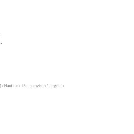
e
,
 : Hauteur : 16 cm environ / Largeur :