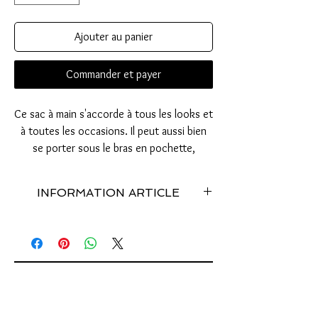
Ajouter au panier
Commander et payer
Ce sac à main s'accorde à tous les looks et
à toutes les occasions. Il peut aussi bien
se porter sous le bras en pochette,
ou avec sa bandoulière pour un rendu plus
sophistiqué. C'est LE point fort de ce sac
INFORMATION ARTICLE
upcyclé, il s'adapte à vos besoins.
Sac fabriqué avec 1 010 languettes de canettes
utilisées // 3 facons de porter : en bandoulière,
en pochette, en banane // Inoxydable //
Dimensions (cm): Largeur: 30/ Hauteur: 21/
Profondeur: 7// Fermeture par fermeture éclair
// Doublure // Extensible //