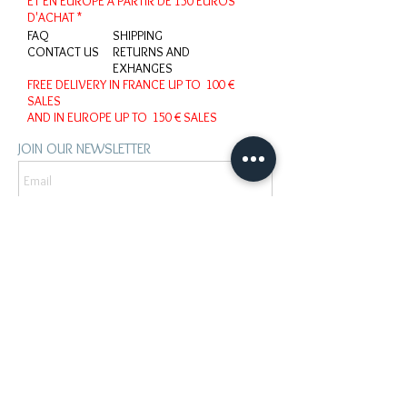
ET EN EUROPE
A PARTIR DE 150 EUROS
D'ACHAT *
FAQ
SHIPPING
CONTACT US
RETURNS AND
EXHANGES
FREE DELIVERY IN FRANCE
UP TO 100 €
SALES
AND IN EUROPE
UP TO 150 € SALES
JOIN OUR NEWSLETTER
OK
MENTIONS LEGALES
LEGAL NOTICES
CONTACT :
biethic@bardou.eu
+33 6 52 53 55 56
36 C rue Chanzy - 11 100 Narbonne -
FRANCE